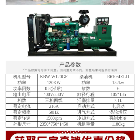
机组型号
KBW-W120GF
柴油机
R6105IZLD
功率
120KW
功率
132kw
功率因数
0.8(滞后)
缸数
6
输出电压
400V/230V
缸径行程
105*135
相数
三相四线
活塞排量
7.1L
额定电流
216A
启动方式
电启动
额定频率
50HZ
进气方式
涡轮增压
额定转速
1500rpm
冷却方式
强制水冷
外形尺寸
2350*750*1450
机组重量
1180kg